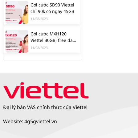
Gói cước SD90 Viettel
chỉ 90k có ngay 45GB
11/08/2023
Gói cước MXH120
Viettel 30GB, free data
Facebook, Youtube,
11/08/2023
Tiktok
Đại lý bán VAS chính thức của Viettel
Website: 4g5gviettel.vn