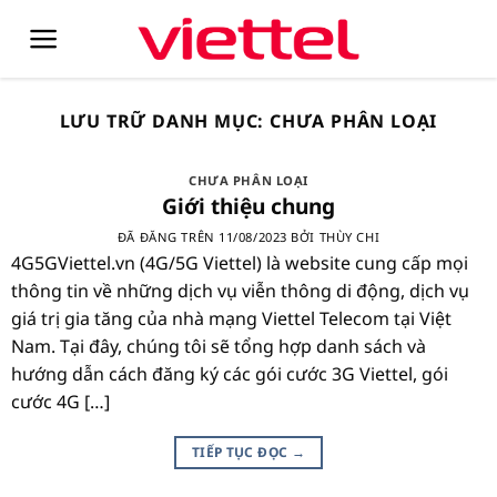
Chuyển
đến
nội
dung
LƯU TRỮ DANH MỤC:
CHƯA PHÂN LOẠI
CHƯA PHÂN LOẠI
Giới thiệu chung
ĐÃ ĐĂNG TRÊN
11/08/2023
BỞI
THÙY CHI
4G5GViettel.vn (4G/5G Viettel) là website cung cấp mọi
thông tin về những dịch vụ viễn thông di động, dịch vụ
giá trị gia tăng của nhà mạng Viettel Telecom tại Việt
Nam. Tại đây, chúng tôi sẽ tổng hợp danh sách và
hướng dẫn cách đăng ký các gói cước 3G Viettel, gói
cước 4G […]
TIẾP TỤC ĐỌC
→