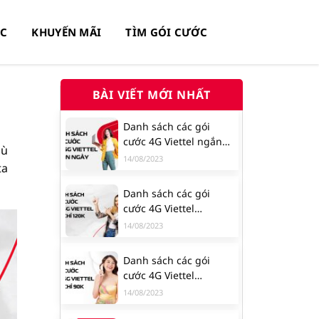
0C
KHUYẾN MÃI
TÌM GÓI CƯỚC
BÀI VIẾT MỚI NHẤT
Danh sách các gói
cước 4G Viettel ngắn
hù
ngày
14/08/2023
ta
Danh sách các gói
cước 4G Viettel
120K/tháng
14/08/2023
Danh sách các gói
cước 4G Viettel
90K/tháng
14/08/2023