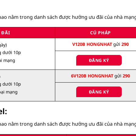
ê bao nằm trong danh sách được hưởng ưu đãi của nhà mạng
 ĐÃI
CÚ PHÁP
V120B HONGNHAT
gửi
290
gày)
g dưới 10p
ại mạng
ĐĂNG KÝ
6V120B HONGNHAT
gửi
290
)
g dưới 10p
oại mạng
ĐĂNG KÝ
l:
ê bao nằm trong danh sách được hưởng ưu đãi của nhà mạng