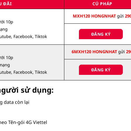
U ĐÃI
CÚ PHÁP
MXH120 HONGNHAT
gửi
29
ưới 10p
mạng
ĐĂNG KÝ
outube, Facebook, Tiktok
6MXH120 HONGNHAT
gửi
29
ưới 10p
 mạng
ĐĂNG KÝ
outube, Facebook, Tiktok
người sử dụng:
g data còn lại
heo Tên-gói 4G Viettel