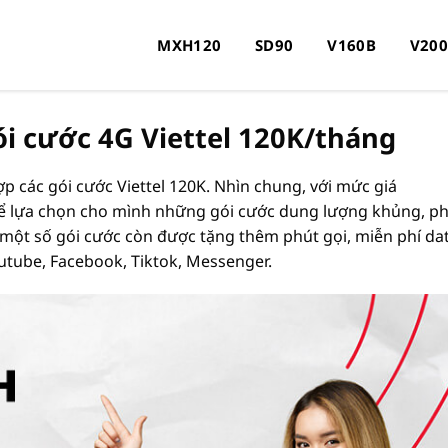
MXH120
SD90
V160B
V20
ói cước 4G Viettel 120K/tháng
ợp các gói cước Viettel 120K. Nhìn chung, với mức giá
hể lựa chọn cho mình những gói cước dung lượng khủng, p
 một số gói cước còn được tặng thêm phút gọi, miễn phí da
utube, Facebook, Tiktok, Messenger.