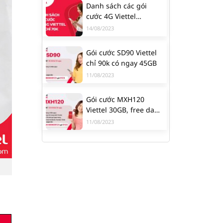
Danh sách các gói
cước 4G Viettel
70K/tháng
14/08/2023
Gói cước SD90 Viettel
chỉ 90k có ngay 45GB
11/08/2023
Gói cước MXH120
Viettel 30GB, free data
Facebook, Youtube,
11/08/2023
Tiktok