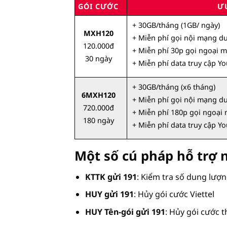
GÓI CƯỚC
Ư
+ 30GB/tháng (1GB/ ngày)
MXH120
+ Miễn phí gọi nội mạng d
120.000đ
+ Miễn phí 30p gọi ngoại 
30 ngày
+ Miễn phí data truy cập Y
+ 30GB/tháng (x6 tháng)
6MXH120
+ Miễn phí gọi nội mạng d
720.000đ
+ Miễn phí 180p gọi ngoại
180 ngày
+ Miễn phí data truy cập Y
Một số cú pháp hỗ trợ 
KTTK gửi 191
: Kiểm tra số dung lượn
HUY gửi 191
: Hủy gói cước Viettel
HUY Tên-gói gửi 191
: Hủy gói cước t