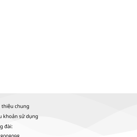
i thiệu chung
u khoản sử dụng
g đài:
18008098