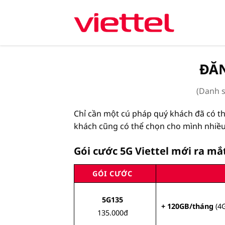
Chuyển
đến
nội
dung
ĐĂN
(Danh s
Chỉ cần một cú pháp quý khách đã có th
khách cũng có thể chọn cho mình nhiều
Gói cước 5G Viettel mới ra mắ
GÓI CƯỚC
5G135
+ 120GB/tháng
(4
135.000đ