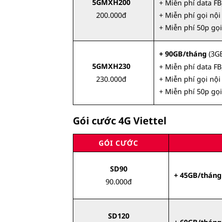
5GMXH200
+ Miễn phí data FB
200.000đ
+ Miễn phí gọi nộ
+ Miễn phí 50p gọ
+ 90GB/tháng
(3GB
5GMXH230
+ Miễn phí data FB
230.000đ
+ Miễn phí gọi nộ
+ Miễn phí 50p gọ
Gói cước 4G Viettel
GÓI CƯỚC
SD90
+ 45GB/tháng
90.000đ
SD120