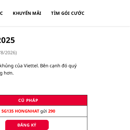
0C
KHUYẾN MÃI
TÌM GÓI CƯỚC
2025
/8/2026
)
khủng của Viettel. Bên cạnh đó quý
g hơn.
CÚ PHÁP
5G135 HONGNHAT
gửi
290
ĐĂNG KÝ