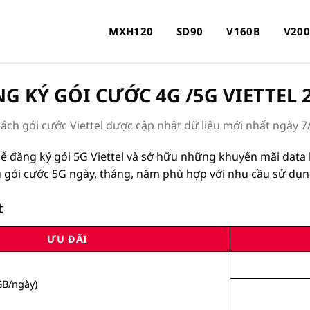
MXH120
SD90
V160B
V20
G KÝ GÓI CƯỚC 4G /5G VIETTEL 
ách gói cước Viettel được cập nhật dữ liệu mới nhất ngày
7
ể đăng ký gói 5G Viettel và sở hữu những khuyến mãi data 
 gói cước 5G ngày, tháng, năm phù hợp với nhu cầu sử dụn
t
ƯU ĐÃI
GB/ngày)